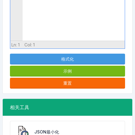
Ln:
1
Col:
1
格式化
示例
重置
相关工具
JSON最小化