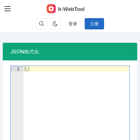
登录
注册
JSON格式化
1
{
}