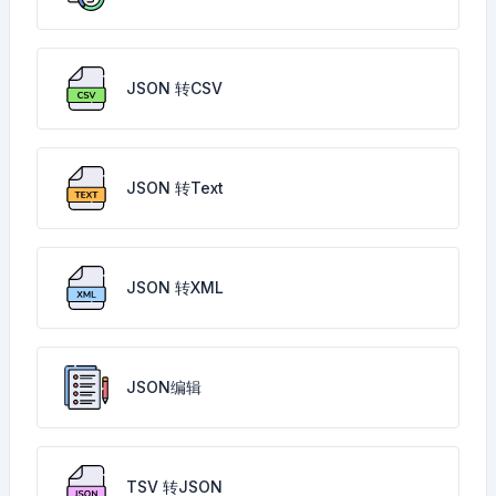
JSON 转CSV
JSON 转Text
JSON 转XML
JSON编辑
TSV 转JSON